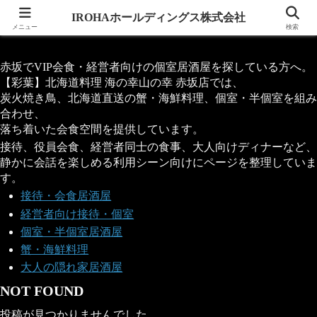
IROHAホールディングス株式会社
IROHAホールディングス株式会社
メニュー
検索
赤坂でVIP会食・経営者向けの個室居酒屋を探している方へ。
【彩葉】北海道料理 海の幸山の幸 赤坂店では、
炭火焼き鳥、北海道直送の蟹・海鮮料理、個室・半個室を組み
合わせ、
落ち着いた会食空間を提供しています。
接待、役員会食、経営者同士の食事、大人向けディナーなど、
静かに会話を楽しめる利用シーン向けにページを整理していま
す。
接待・会食居酒屋
経営者向け接待・個室
個室・半個室居酒屋
蟹・海鮮料理
大人の隠れ家居酒屋
NOT FOUND
投稿が見つかりませんでした。