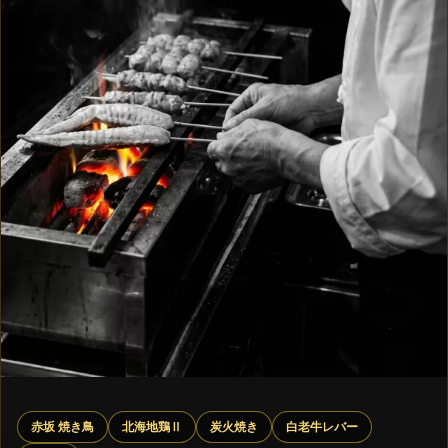
赤坂 焼き鳥
北海地鶏Ⅱ
炭火焼き
白老牛レバー